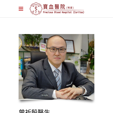
曾祈殷醫生