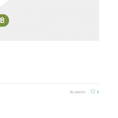
By
Admin
5