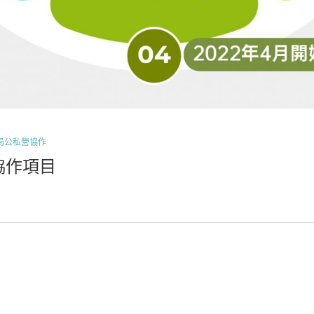
局公私營協作
協作項目