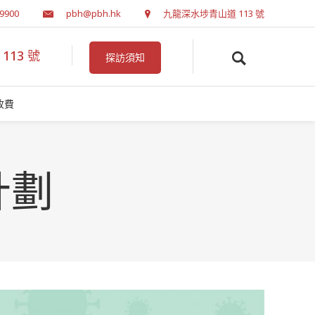
 9900
pbh@pbh.hk
九龍深水埗青山道 113 號
13 號
探訪須知
收費
計劃