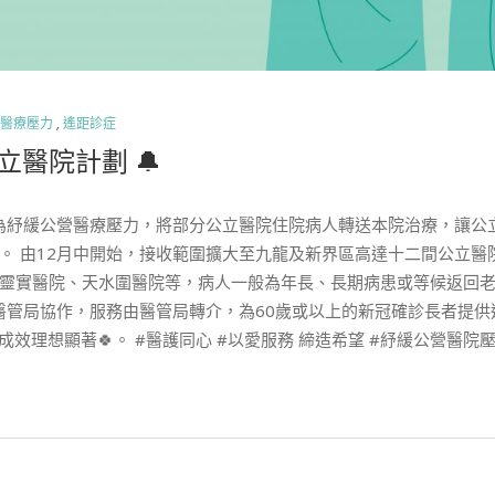
醫療壓力
,
遙距診症
立醫院計劃 🔔
院(明愛)為紓緩公營醫療壓力，將部分公立醫院住院病人轉送本院治療，讓
。 由12月中開始，接收範圍擴大至九龍及新界區高達十二間公立醫
靈實醫院、天水圍醫院等，病人一般為年長、長期病患或等候返回老
與醫管局協作，服務由醫管局轉介，為60歲或以上的新冠確診長者提
成效理想顯著🍀。 #醫護同心 #以愛服務 締造希望 #紓緩公營醫院