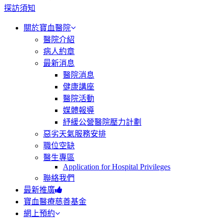
探訪須知
關於寶血醫院
醫院介紹
病人約章
最新消息
醫院消息
健康講座
醫院活動
媒體報導
紓緩公營醫院壓力計劃
惡劣天氣服務安排
職位空缺
醫生專區
Application for Hospital Privileges
聯絡我們
最新推廣
寶血醫療慈善基金
網上預約