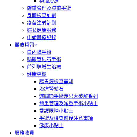
物理治療
體重管理及減重手術
身體檢查計劃
疫苗注射計劃
婦女健康服務
申請醫療記錄
醫療資訊
白內障手術
輸尿管結石手術
前列腺增生治療
健康專欄
腸胃鏡檢查需知
治療腎結石
髖關節手術迷思大破解系列
體重管理及減重手術小貼士
愛護眼晴小貼士
手術及檢查前後注意事項
健康小貼士
服務收費