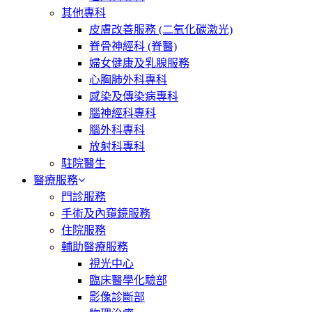
其他專科
皮膚改善服務 (二氧化碳激光)
脊骨神經科 (脊醫)
婦女健康及乳腺服務
心胸肺外科專科
感染及傳染病專科
腦神經科專科
腦外科專科
放射科專科
駐院醫生
醫療服務
門診服務
手術及內窺鏡服務
住院服務
輔助醫療服務
視光中心
臨床醫學化驗部
影像診斷部