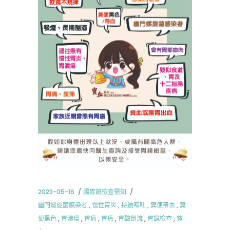
2023-05-16
腸胃鏡檢查需知
幽門螺旋菌感染者
,
慢性胃炎
,
持續嘔吐
,
糞便帶血
,
糞
便黑色
,
胃潰瘍
,
胃痛
,
胃癌
,
胃酸倒流
,
胃鏡檢查
,
貧