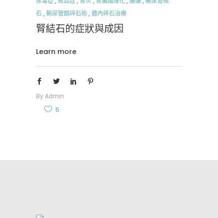
尿毒症
,
敗血症
,
腎炎
,
腎臟纖維化
,
腰酸
,
輸尿管結
石
,
輸尿管鏡碎石術
,
體內碎石治療
腎結石的症狀與成因
Learn more
By
Admin
5