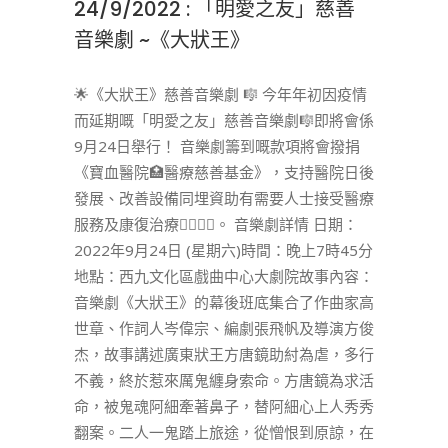
24/9/2022 : 「明愛之友」慈善
音樂劇 ~《大狀王》
🌟《大狀王》慈善音樂劇 🎼 今年年初因疫情
而延期嘅「明愛之友」慈善音樂劇🎼即將會係
9月24日舉行！ 音樂劇籌到嘅款項將會撥捐
《寶血醫院🏥醫療慈善基金》，支持醫院日後
發展、改善設備同埋資助有需要人士接受醫療
服務及康復治療🧑‍⚕️👨‍⚕️。 音樂劇詳情 日期：
2022年9月24日 (星期六)時間：晚上7時45分
地點：西九文化區戲曲中心大劇院故事內容：
音樂劇《大狀王》的幕後班底集合了作曲家高
世章、作詞人岑偉宗、編劇張飛帆及導演方俊
杰，故事講述廣東狀王方唐鏡助紂為虐，多行
不義，終於惹來厲鬼纏身索命。方唐鏡為求活
命，被鬼魂阿細牽著鼻子，替阿細心上人秀秀
翻案。二人一鬼踏上旅途，從憎恨到原諒，在