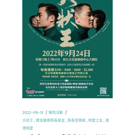
2022-09-13
醫院活動
大狀王
,
寶血醫療慈善基金
,
慈善音樂劇
,
明愛之友
,
香
港明愛