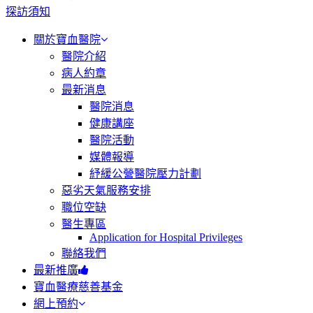
探訪須知
關於寶血醫院
醫院介紹
病人約章
最新消息
醫院消息
健康講座
醫院活動
媒體報導
紓緩公營醫院壓力計劃
惡劣天氣服務安排
職位空缺
醫生專區
Application for Hospital Privileges
聯絡我們
最新推廣
寶血醫療慈善基金
網上預約