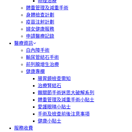
物理治療
體重管理及減重手術
身體檢查計劃
疫苗注射計劃
婦女健康服務
申請醫療記錄
醫療資訊
白內障手術
輸尿管結石手術
前列腺增生治療
健康專欄
腸胃鏡檢查需知
治療腎結石
髖關節手術迷思大破解系列
體重管理及減重手術小貼士
愛護眼晴小貼士
手術及檢查前後注意事項
健康小貼士
服務收費