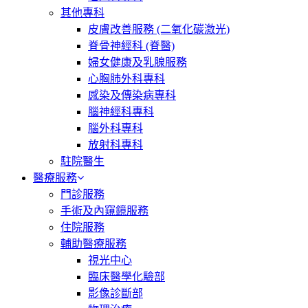
其他專科
皮膚改善服務 (二氧化碳激光)
脊骨神經科 (脊醫)
婦女健康及乳腺服務
心胸肺外科專科
感染及傳染病專科
腦神經科專科
腦外科專科
放射科專科
駐院醫生
醫療服務
門診服務
手術及內窺鏡服務
住院服務
輔助醫療服務
視光中心
臨床醫學化驗部
影像診斷部