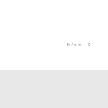
By
Admin
10