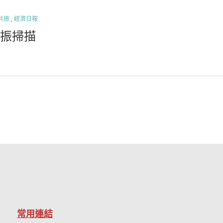
共振
,
經濟日報
力共振掃描
常用連結