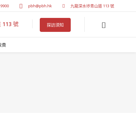
 9900
pbh@pbh.hk
九龍深水埗青山道 113 號
113 號
探訪須知
收費