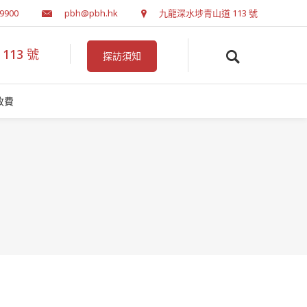
 9900
pbh@pbh.hk
九龍深水埗青山道 113 號
13 號
探訪須知
收費