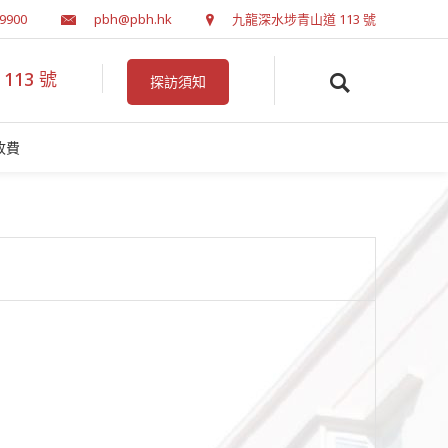
 9900
pbh@pbh.hk
九龍深水埗青山道 113 號
13 號
探訪須知
收費