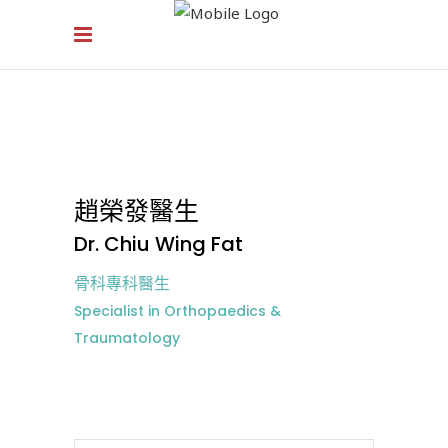
趙榮發醫生
Dr. Chiu Wing Fat
骨科專科醫生
Specialist in Orthopaedics &
Traumatology