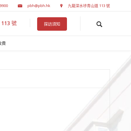
 9900
pbh@pbh.hk
九龍深水埗青山道 113 號
13 號
探訪須知
收費