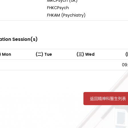
MRCPsych (UK)
FHKCPsych
FHKAM (Psychiatry)
ation Session(s)
) Mon
(二) Tue
(三) Wed
(
09
返回精神科醫生列表