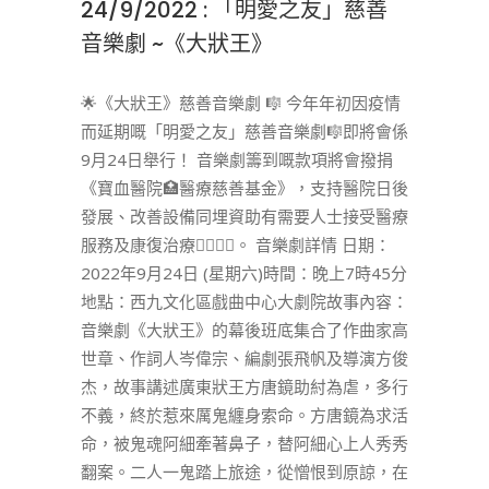
24/9/2022 : 「明愛之友」慈善
音樂劇 ~《大狀王》
🌟《大狀王》慈善音樂劇 🎼 今年年初因疫情
而延期嘅「明愛之友」慈善音樂劇🎼即將會係
9月24日舉行！ 音樂劇籌到嘅款項將會撥捐
《寶血醫院🏥醫療慈善基金》，支持醫院日後
發展、改善設備同埋資助有需要人士接受醫療
服務及康復治療🧑‍⚕️👨‍⚕️。 音樂劇詳情 日期：
2022年9月24日 (星期六)時間：晚上7時45分
地點：西九文化區戲曲中心大劇院故事內容：
音樂劇《大狀王》的幕後班底集合了作曲家高
世章、作詞人岑偉宗、編劇張飛帆及導演方俊
杰，故事講述廣東狀王方唐鏡助紂為虐，多行
不義，終於惹來厲鬼纏身索命。方唐鏡為求活
命，被鬼魂阿細牽著鼻子，替阿細心上人秀秀
翻案。二人一鬼踏上旅途，從憎恨到原諒，在