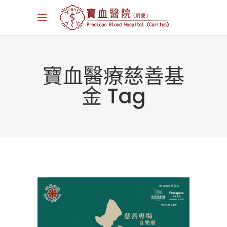
寶血醫療慈善基
金 Tag