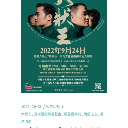
2022-09-13
醫院活動
大狀王
,
寶血醫療慈善基金
,
慈善音樂劇
,
明愛之友
,
香
港明愛