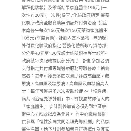
解釋化驗報告及診斷結果家庭醫生196元 (一
次性)120元 (一次性)檢查 /化驗政府指定 醫務
化驗所政府全數資助無須額外付費治療 診症
家庭醫生每次166元每次150元藥物家庭醫生
105元 (季度資助)- 計劃內基本藥物 - 無須額
外付費化驗政府指定 醫務化驗所政府資助部
分介乎40元至130元護士診所跟進護士診所-
政府就每次服務提供部分資助 - 計劃參加者須
支付指定共付額專職醫療服務專職醫療血糖偏
高者︰每年可獲最多四次資助診症高血壓 / 糖
尿病 / 高血壓及糖尿病 / 高血壓及血糖偏高人
士︰每年可獲最多六次資助診症 在「慢性疾
病共同治理先導計劃」中、尋找屬於你個人的
「家庭醫生」 🩺計劃參加者必須先到地區康
健中心 / 站登記成為會員。 🩺中心職員會提
供參與「慢性疾病共同治理先導計劃」的私家
醫生名單，給予計劃參加者自行選擇作為其家