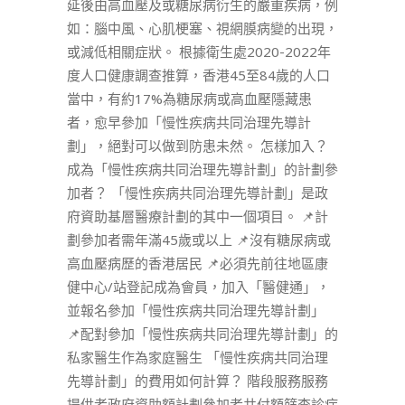
延後由高血壓及或糖尿病衍生的嚴重疾病，例
如：腦中風、心肌梗塞、視網膜病變的出現，
或減低相關症狀。 根據衛生處2020-2022年
度人口健康調查推算，香港45至84歲的人口
當中，有約17%為糖尿病或高血壓隱藏患
者，愈早參加「慢性疾病共同治理先導計
劃」，絕對可以做到防患未然。 怎樣加入？
成為「慢性疾病共同治理先導計劃」的計劃參
加者？ 「慢性疾病共同治理先導計劃」是政
府資助基層醫療計劃的其中一個項目。 📌計
劃參加者需年滿45歲或以上 📌沒有糖尿病或
高血壓病歷的香港居民 📌必須先前往地區康
健中心/站登記成為會員，加入「醫健通」，
並報名參加「慢性疾病共同治理先導計劃」
📌配對參加「慢性疾病共同治理先導計劃」的
私家醫生作為家庭醫生 「慢性疾病共同治理
先導計劃」的費用如何計算？ 階段服務服務
提供者政府資助額計劃參加者共付額篩查診症