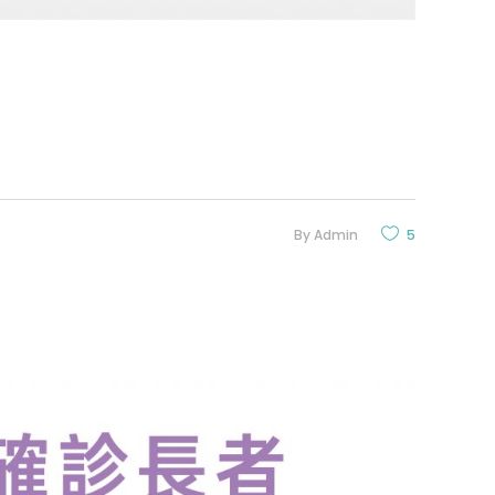
By
Admin
5