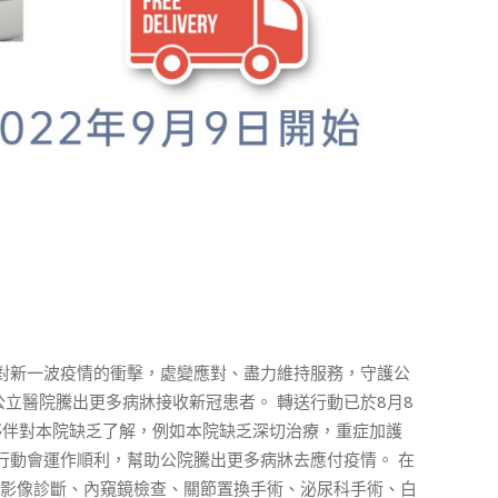
院(明愛) 🏥 面對新一波疫情的衝擊，處變應對、盡力維持服務，守護公
立醫院騰出更多病牀接收新冠患者。 轉送行動已於8月8
夥伴對本院缺乏了解，例如本院缺乏深切治療，重症加護
送行動會運作順利，幫助公院騰出更多病牀去應付疫情。 在
有影像診斷、內窺鏡檢查、關節置換手術、泌尿科手術、白