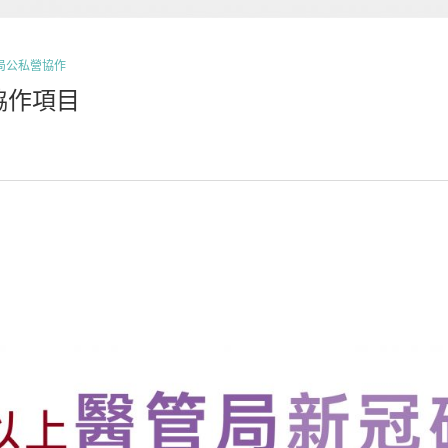
局公私營協作
協作項目