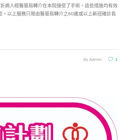
骨折病人經醫管局轉介在本院接受了手術。這些措施均有效
距診症。以上服務只限由醫管局轉介之60歲或以上新冠確診長
By
Admin
3