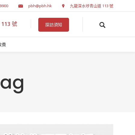
 9900
pbh@pbh.hk
九龍深水埗青山道 113 號
13 號
探訪須知
收費
ag