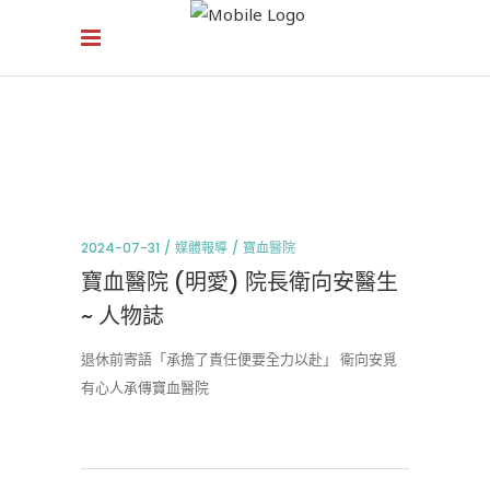
2024-07-31
媒體報導
寶血醫院
寶血醫院 (明愛) 院長衛向安醫生
~ 人物誌
退休前寄語「承擔了責任便要全力以赴」 衛向安覓
有心人承傳寶血醫院