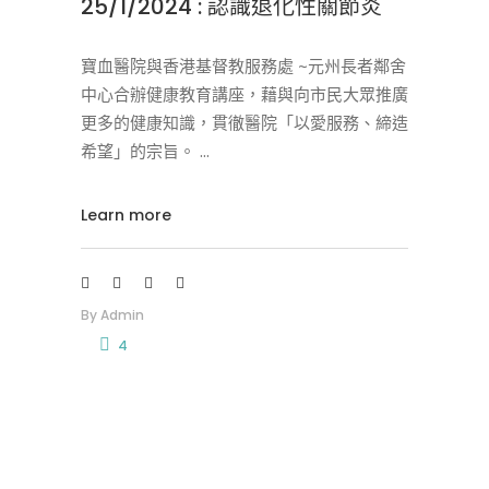
25/1/2024 : 認識退化性關節炎
寶血醫院與香港基督教服務處 ~元州長者鄰舍
中心合辦健康教育講座，藉與向市民大眾推廣
更多的健康知識，貫徹醫院「以愛服務、締造
希望」的宗旨。
Learn more
By
Admin
4