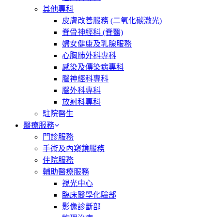
其他專科
皮膚改善服務 (二氧化碳激光)
脊骨神經科 (脊醫)
婦女健康及乳腺服務
心胸肺外科專科
感染及傳染病專科
腦神經科專科
腦外科專科
放射科專科
駐院醫生
醫療服務
門診服務
手術及內窺鏡服務
住院服務
輔助醫療服務
視光中心
臨床醫學化驗部
影像診斷部