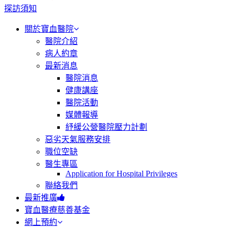
探訪須知
關於寶血醫院
醫院介紹
病人約章
最新消息
醫院消息
健康講座
醫院活動
媒體報導
紓緩公營醫院壓力計劃
惡劣天氣服務安排
職位空缺
醫生專區
Application for Hospital Privileges
聯絡我們
最新推廣
寶血醫療慈善基金
網上預約