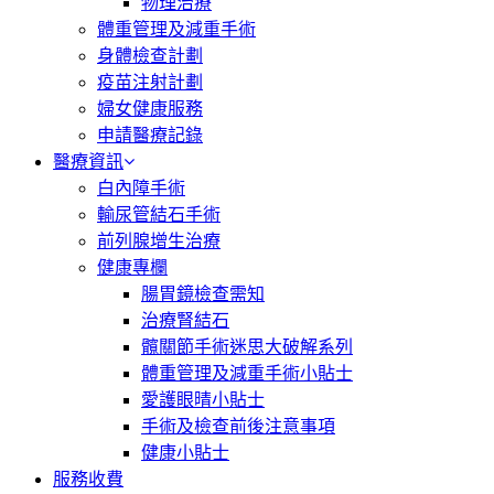
物理治療
體重管理及減重手術
身體檢查計劃
疫苗注射計劃
婦女健康服務
申請醫療記錄
醫療資訊
白內障手術
輸尿管結石手術
前列腺增生治療
健康專欄
腸胃鏡檢查需知
治療腎結石
髖關節手術迷思大破解系列
體重管理及減重手術小貼士
愛護眼晴小貼士
手術及檢查前後注意事項
健康小貼士
服務收費