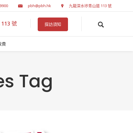
 9900
pbh@pbh.hk
九龍深水埗青山道 113 號
13 號
探訪須知
收費
s Tag