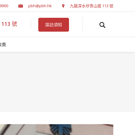
 9900
pbh@pbh.hk
九龍深水埗青山道 113 號
13 號
探訪須知
收費