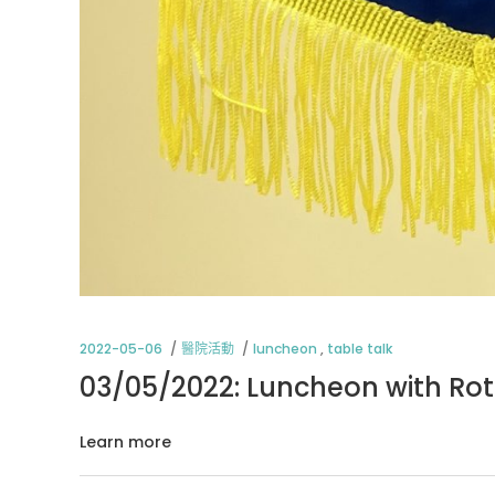
2022-05-06
醫院活動
luncheon
,
table talk
03/05/2022: Luncheon with Ro
Learn more